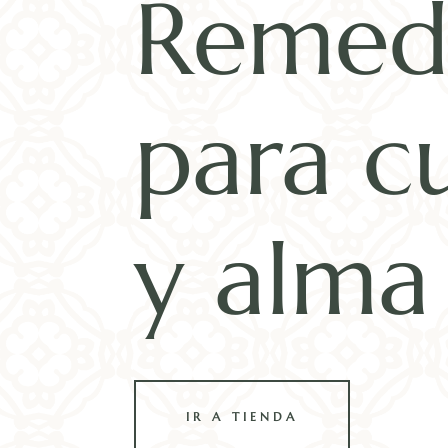
Remed
para c
y alma
IR A TIENDA