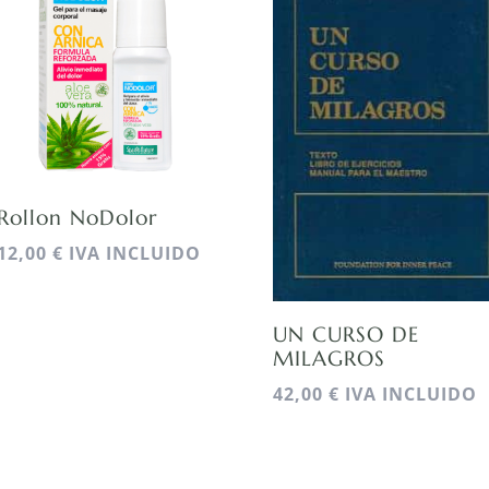
Rollon NoDolor
12,00
€
IVA INCLUIDO
UN CURSO DE
MILAGROS
42,00
€
IVA INCLUIDO