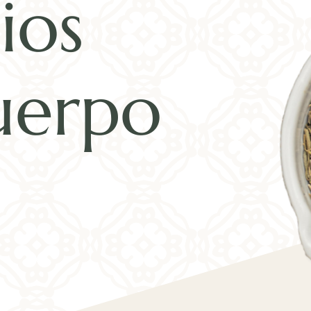
ios
uerpo