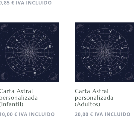
9,85
€
IVA INCLUIDO
Carta Astral
Carta Astral
personalizada
personalizada
(Infantil)
(Adultos)
10,00
€
IVA INCLUIDO
20,00
€
IVA INCLUIDO