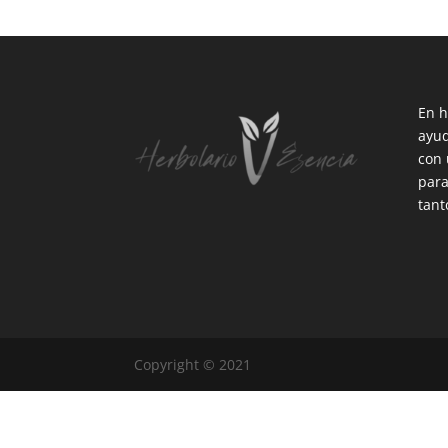
En h
ayud
con 
para
tant
Copyright © 2021