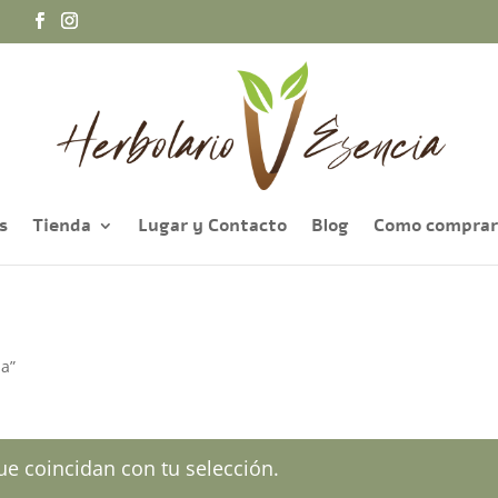
a
s
Tienda
Lugar y Contacto
Blog
Como comprar
ma”
e coincidan con tu selección.