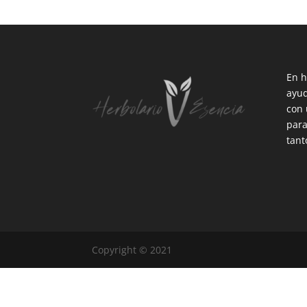
En h
ayud
con 
para
tant
Copyright © 2021