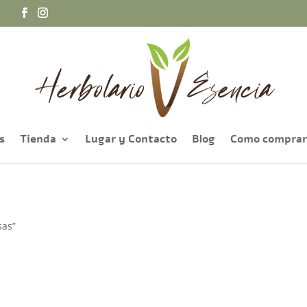
a
s
Tienda
Lugar y Contacto
Blog
Como comprar
sas”