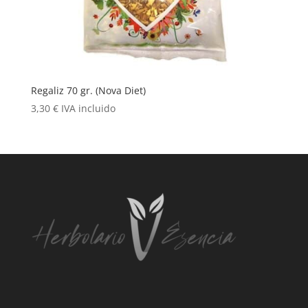
Regaliz 70 gr. (Nova Diet)
3,30
€
IVA incluido