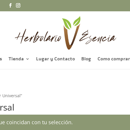
a
s
Tienda
Lugar y Contacto
Blog
Como comprar
r Universal”
rsal
e coincidan con tu selección.