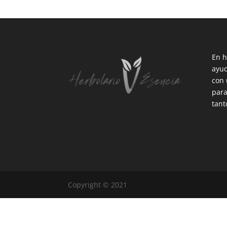
En h
ayud
con 
para
tant
Copyright © 2021