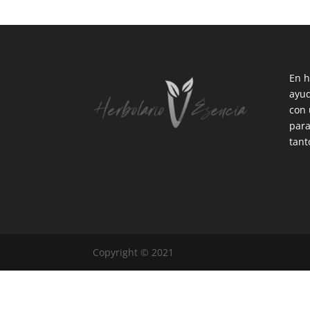
En h
ayud
con 
para
tant
Copyright © 2021