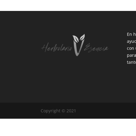
En h
ayud
con 
para
tant
Copyright © 2021