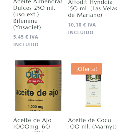
Aceite Almendras
Affodit Hynddia
Dulces 250 ml.
150 ml. (Las Velas
(uso ext.)
de Mariano)
Bifemme
10,10
€
IVA
(Ynsadiet)
INCLUIDO
5,45
€
IVA
INCLUIDO
¡Oferta!
Aceite de Ajo
Aceite de Coco
1000mg. 60
100 ml. (Marnys)