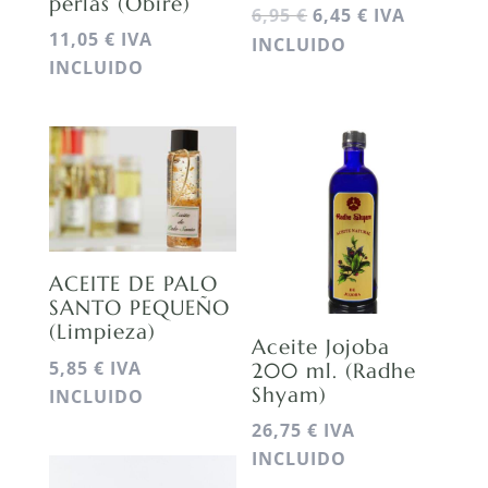
perlas (Obire)
EL
EL
6,95
€
6,45
€
IVA
11,05
€
IVA
PRECIO
PRECIO
INCLUIDO
INCLUIDO
ORIGINAL
ACTUAL
ERA:
ES:
6,95 €.
6,45 €.
ACEITE DE PALO
SANTO PEQUEÑO
(Limpieza)
Aceite Jojoba
5,85
€
IVA
200 ml. (Radhe
Shyam)
INCLUIDO
26,75
€
IVA
INCLUIDO